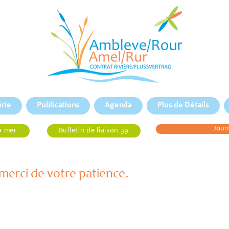
erie
Publications
Agenda
Plus de Détails
Journ
a mer
Bulletin de liaison 39
merci de votre patience.