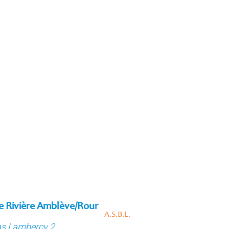
e Rivière Amblève/Rour
A.S.B.L.
as Lambercy 2