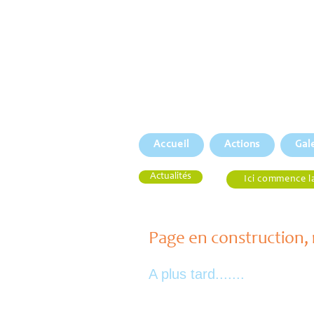
Accueil
Actions
Gal
Actualités
Ici commence l
Page en construction, 
A plus tard.......