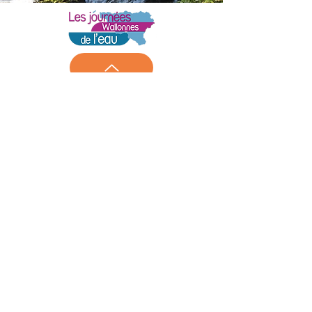
Contrat de Rivière Amblève/Rour
A.S.B.L.
Rue Nicolas Lambercy 2
B-4920 AYWAILLE
+32 (0)4 351 76 62
crambleve@gmail.com