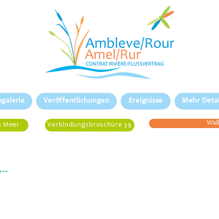
ogalerie
Veröffentlichungen
Ereignisse
Mehr Detai
Wal
s Meer
Verbindungsbroschüre 39
..