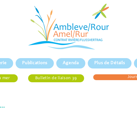
erie
Publications
Agenda
Plus de Détails
Journ
a mer
Bulletin de liaison 39
..